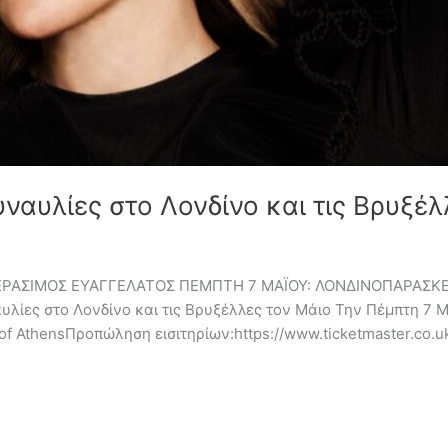
αυλίες στο Λονδίνο και τις Βρυξέλ
ΑΣΙΜΟΣ ΕΥΑΓΓΕΛΑΤΟΣ ΠΕΜΠΤΗ 7 ΜΑΪΟΥ: ΛΟΝΔΙΝΟΠΑΡΑΣΚΕΥΗ 
υλίες στο Λονδίνο και τις Βρυξέλλες τον Μάιο Την Πέμπτη 7
of AthensΠροπώληση εισιτηρίων:https://www.ticketmaster.co.