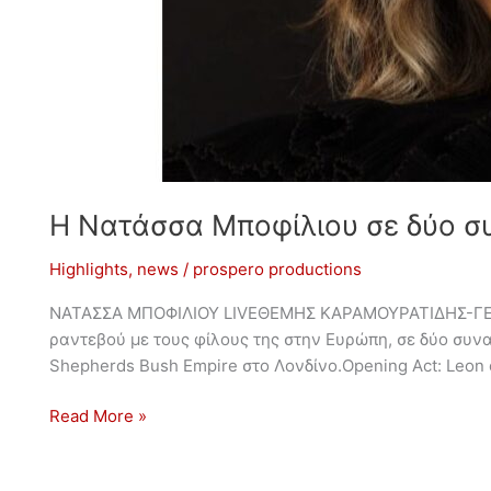
Η Νατάσσα Μποφίλιου σε δύο συν
Highlights
,
news
/
prospero productions
ΝΑΤΑΣΣΑ ΜΠΟΦΙΛΙΟΥ LIVEΘΕΜΗΣ ΚΑΡΑΜΟΥΡΑΤΙΔΗΣ-ΓΕΡ
ραντεβού με τους φίλους της στην Ευρώπη, σε δύο συνα
Shepherds Bush Empire στο Λονδίνο.Opening Act: Leon 
Read More »