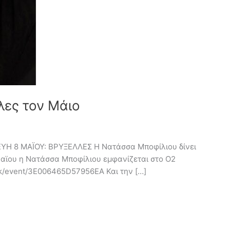
λες τον Μάιο
8 ΜΑΪΟΥ: ΒΡΥΞΕΛΛΕΣ Η Νατάσσα Μποφίλιου δίνει
 Μαϊου η Νατάσσα Μποφίλιου εμφανίζεται στο O2
uk/event/3E006465D57956EA Και την […]