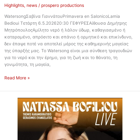
Highlights
,
news
/
prospero productions
WatersongΣαβίνα ΓιαννάτουPrimavera en SalonicoLamia
Bedioui Τετάρτη 6.5.202620:30 ΓΕΦΥΡΕΣΑίθουσα Δημήτρης
ΜητρόπουλοςΑμίλητο νερό ή λάλον ύδωρ, καθαγιασμένο ή
καταραμένο, απρόσιτο και σπάνιο ή ορμητικό και επικίνδυνο,
δεν έπαψε ποτέ να αποτελεί μέρος της καθημερινής μαγείας
της ύπαρξής μας. Το Watersong είναι μια σύνθεση τραγουδιών
για το νερό και την έρημο, για τη ζωή και το θάνατο, τη
γονιμότητα, τη μαγεία,
Read More »