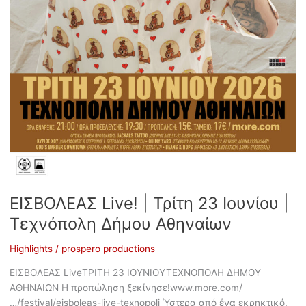
ΕΙΣΒΟΛΕΑΣ Live! | Τρίτη 23 Ιουνίου |
Τεχνόπολη Δήμου Αθηναίων
Highlights
/
prospero productions
ΕΙΣΒΟΛΕΑΣ LiveΤΡΙΤΗ 23 ΙΟΥΝΙΟΥΤΕΧΝΟΠΟΛΗ ΔΗΜΟΥ
ΑΘΗΝΑΙΩΝ H προπώληση ξεκίνησε!www.more.com/
…/festival/eisboleas-live-texnopoli Ύστερα από ένα εκρηκτικό,