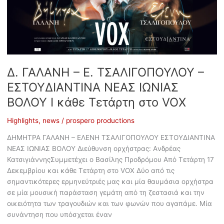
Δ. ΓΑΛΑΝΗ – Ε. ΤΣΑΛΙΓΟΠΟΥΛΟΥ –
ΕΣΤΟΥΔΙΑΝΤΙΝΑ ΝΕΑΣ ΙΩΝΙΑΣ
ΒΟΛΟΥ ​Ι κάθε Τετάρτη στο VOX
Highlights
,
news
/
prospero productions
ΔΗΜΗΤΡΑ ΓΑΛΑΝΗ – ΕΛΕΝΗ ΤΣΑΛΙΓΟΠΟΥΛΟΥ ΕΣΤΟΥΔΙΑΝΤΙΝΑ
ΝΕΑΣ ΙΩΝΙΑΣ ΒΟΛΟΥ Διεύθυνση ορχήστρας: Aνδρέας
ΚατσιγιάννηςΣυμμετέχει ο Βασίλης Προδρόμου Από Τετάρτη 17
Δεκεμβρίου και κάθε Τετάρτη στο VOX Δύο από τις
σημαντικότερες ερμηνεύτριές μας και μία θαυμάσια ορχήστρα
σε μία μουσική παράσταση γεμάτη από τη ζεστασιά και την
οικειότητα των τραγουδιών και των φωνών που αγαπάμε. Μία
συνάντηση που υπόσχεται έναν