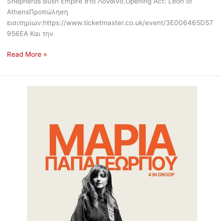
Shepherds Bush Empire στο Λονδίνο.Opening Act: Leon of
AthensΠροπώληση
εισιτηρίων:https://www.ticketmaster.co.uk/event/3E006465D57
956EA Και την
Read More »