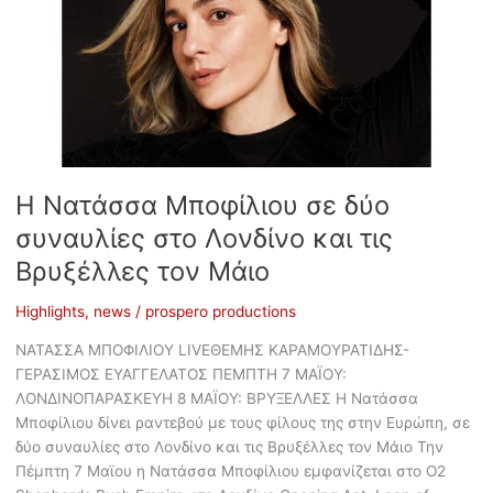
Η Νατάσσα Μποφίλιου σε δύο
συναυλίες στο Λονδίνο και τις
Βρυξέλλες τον Μάιο
Highlights
,
news
/
prospero productions
ΝΑΤΑΣΣΑ ΜΠΟΦΙΛΙΟΥ LIVEΘΕΜΗΣ ΚΑΡΑΜΟΥΡΑΤΙΔΗΣ-
ΓΕΡΑΣΙΜΟΣ ΕΥΑΓΓΕΛΑΤΟΣ ΠΕΜΠΤΗ 7 ΜΑΪΟΥ:
ΛΟΝΔΙΝΟΠΑΡΑΣΚΕΥΗ 8 ΜΑΪΟΥ: ΒΡΥΞΕΛΛΕΣ Η Νατάσσα
Μποφίλιου δίνει ραντεβού με τους φίλους της στην Ευρώπη, σε
δύο συναυλίες στο Λονδίνο και τις Βρυξέλλες τον Μάιο Την
Πέμπτη 7 Μαϊου η Νατάσσα Μποφίλιου εμφανίζεται στο O2