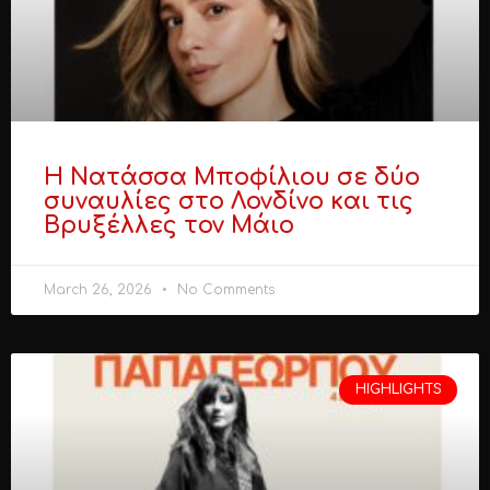
Η Νατάσσα Μποφίλιου σε δύο
συναυλίες στο Λονδίνο και τις
Βρυξέλλες τον Μάιο
March 26, 2026
No Comments
HIGHLIGHTS