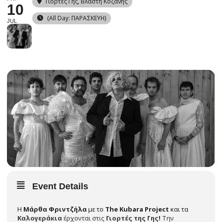
Γιορτές Γης
, Βλάστη Κοζάνης
10
(All Day: ΠΑΡΑΣΚΕΥΗ)
JUL
Event Details
Η
Μάρθα Φριντζήλα
με το
The Kubara Project
και τα
Καλογεράκια
έρχονται στις
Γιορτές της Γης!
Την