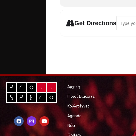
Άρης Ζέρβας – Τσέλο
Γιώργος Κάστανος – Σαξόφ
Γιώργος Καρδιανός – Ακουστι
Address 
Γιώργος Μπουλντής – Μπά
Get Directions
Μανώλης Γιαννίκιος – Τύμπ
Πληροφορίες – εισιτήρια:
ww
Αρχική
Ποιοί Είμαστε
Καλλιτέχνες
Agenda
Νέα
Gallery