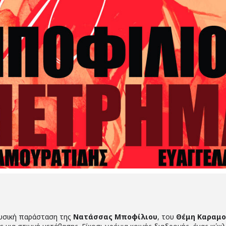
ουσική παράσταση της
Νατάσσας Μποφίλιου
, του
Θέμη Καραμο