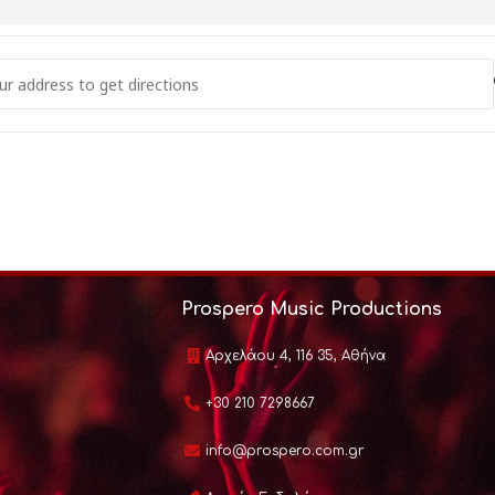
ωνο
κή και ηλεκτρική κιθάρα
- ΝΑΤΑΣΣΑ ΜΠΟΦΙΛΙΟΥ-ΦΕΣΤΙΒΑΛ ΕΛΑΤΕΙΑΣ [uHoV0wWiL]
σο
ανα
w.ticketservices.gr/event/mousiko-festival-elateias-2026
Prospero Music Productions
Αρχελάου 4, 116 35, Αθήνα
+30 210 7298667
info@prospero.com.gr