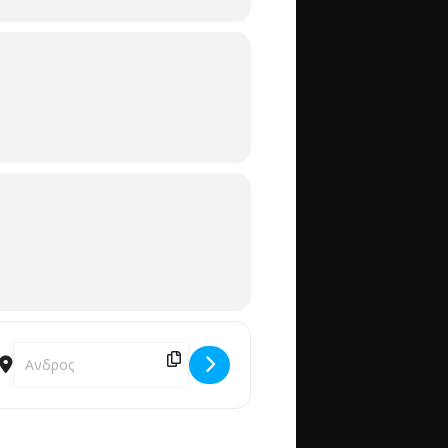
Destination Address - ΚΑΛΟΓΕΡΑΚΙΑ - ΑΝΔΡΟΣ [sGnXL0Ki2]