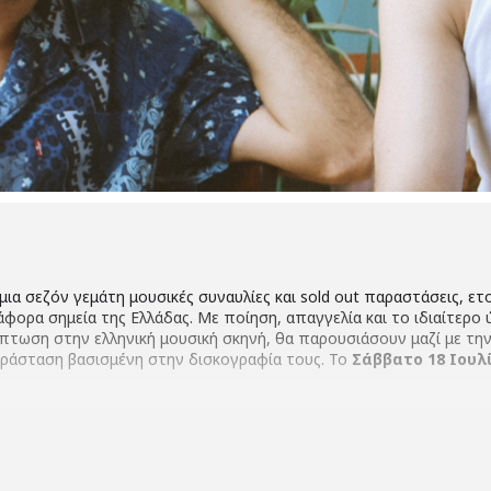
ια σεζόν γεμάτη μουσικές συναυλίες και sold out παραστάσεις, ετ
φορα σημεία της Ελλάδας. Με ποίηση, απαγγελία και το ιδιαίτερο 
πτωση στην ελληνική μουσική σκηνή, θα παρουσιάσουν μαζί με την
αράσταση βασισμένη στην δισκογραφία τους. Το
Σάββατο 18 Ιουλ
 κιθάρα σύνθεση-ερμηνεία /
Παντελής Καλογεράκης
, ερμηνεία /
Στ
απανικολάου,
μπάσο /
Θανάσης Τσακιράκης
, τύμπανα