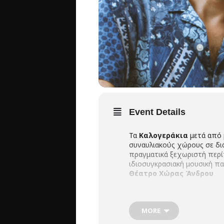
Event Details
Τα
Καλογεράκια
μετά από μ
συναυλιακούς χώρους σε διά
πραγματικά ξεχωριστή περί
ιδιοσυγκρασιακή μουσική π
Θέατρο Χώρας Άνδρου
Μιχάλης Καλογεράκης
,
MORE
και μαντολίνο /
Λάμπρος Π