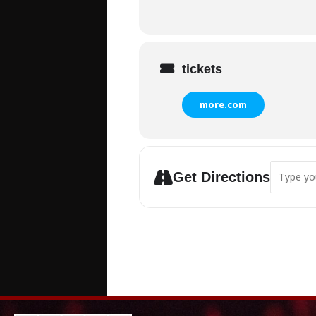
tickets
more.com
Address 
Get Directions