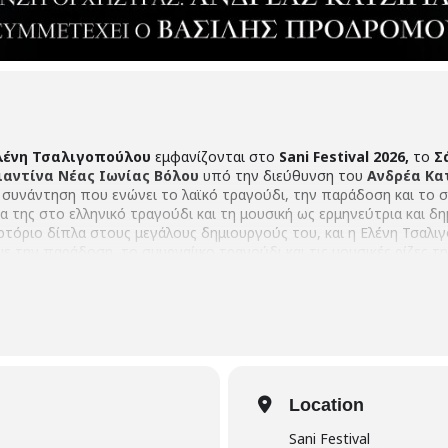
λένη Τσαλιγοπούλου
εμφανίζονται στο
Sani Festival 2026,
το
Σ
ιαντίνα Νέας Ιωνίας Βόλου
υπό την διεύθυνση του
Ανδρέα Κα
ή συνάντηση που ενώνει το λαϊκό τραγούδι, την παράδοση και το σ
α της στο ελληνικό τραγούδι και τη μουσική ως ερμηνεύτρια και δη
ρτόριο δίπλα στους μεγάλους δημιουργούς του, και η Ελένη Τσαλι
με την παράδοση, το σμυρναίικο τραγούδι και τις μουσικές ρίζες τ
ιατρέχει διαφορετικές όψεις του ελληνικού ρεπερτορίου, από κλα
πύρος Χατζηκωνσταντίνου
με τον
Σεραφείμ Γιαννακόπουλο
ό.
Location
Sani Festival