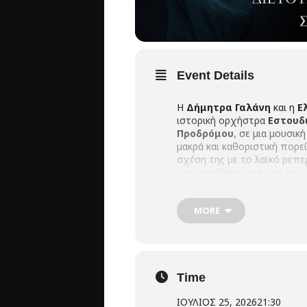
Event Details
Η
Δήμητρα Γαλάνη
και η
Ε
ιστορική ορχήστρα
Εστουδ
Προδρόμου
, σε μια μουσικ
μακρά και καθοριστική πορεί
σχέση της με το λαϊκό ρεπε
έχει συνδέσει τη φωνή της 
μια μουσική διαδρομή που δ
επιλογές. Δίπλα τους και ο
Σ
MORE
σφραγίδα με τρόπο μοναδικ
Time
ΙΟΥΛΙΟΣ 25, 2026
21:30