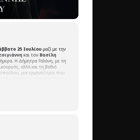
άββατο 25 Iουλίου
μαζί με την
τσιγιάννη
και τον
Βασίλη
ήμερα. Η Δήμητρα Γαλάνη, με τη
μιουργός, αλλά και τη βαθιά
γοπούλου, μια ερμηνεύτρια που
ης Μικράς Ασίας, παρουσιάζουν
σικές δημιουργίες έως σύγχρονες
που βάζουν τη δική τους